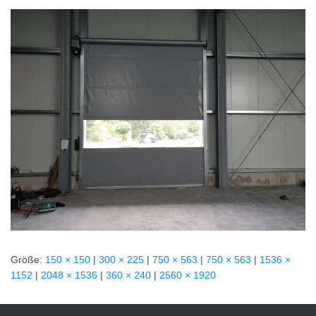
N
Größe:
150 × 150
|
300 × 225
|
750 × 563
|
750 × 563
|
1536 ×
1152
|
2048 × 1536
|
360 × 240
|
2560 × 1920