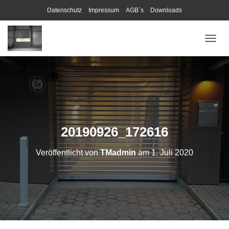
Datenschutz
Impressum
AGB´s
Downloads
N
A
V
I
G
A
T
I
O
20190926_172616
N
U
Veröffentlicht von
TMadmin
am
1. Juli 2020
M
S
C
H
A
L
T
E